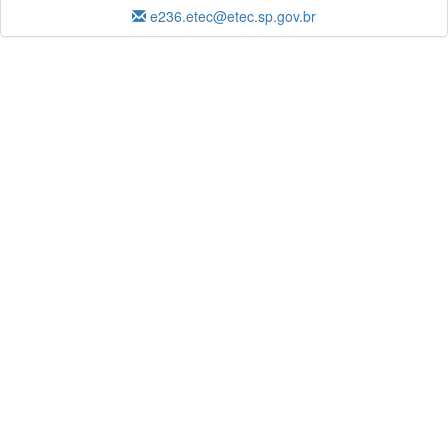
e236.etec@etec.sp.gov.br