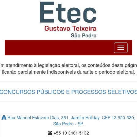
Exibe/Oc
m atendimento à legislação eleitoral, os conteúdos desta pági
ficarão parcialmente indisponíveis durante o período eleitoral.
CONCURSOS PÚBLICOS E PROCESSOS SELETIVO
Rua Manoel Estevam Dias, 351, Jardim Holiday, CEP 13.520-330,
São Pedro - SP.
+55 19 3481 5132